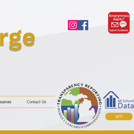
rge
ources
Contact Us
RFP