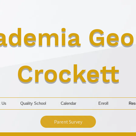
ademia Geo
Crockett
t Us
Quality School
Calendar
Enroll
Res
Parent Survey