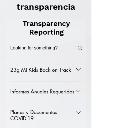
transparencia
Transparency
Reporting
23g MI Kids Back on Track
For questions or to request assistance
regarding the 23g Strategic Plan,
Informes Anuales Requeridos
please contact: Thomas Goodley,
School Leader
Informe educativo anual Informes de
thomas.goodley@leonagroupmw.com
metas educativas Plan de mejora
Planes y Documentos
(313) 896-6078
COVID-19
escolar