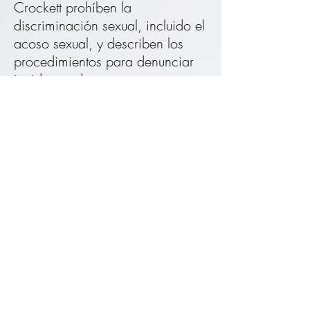
Crockett prohíben la
discriminación sexual, incluido el
acoso sexual, y describen los
procedimientos para denunciar
incidentes de
discriminación/acoso sexual,
presentar una queja formal y el
procedimiento de quejas de la
Academia George Crockett para
resolver dichos informes y quejas
[POLÍTICA DEL TÍTULO IX]
No
discriminación por motivos de
sexo en programas o actividades
educativas